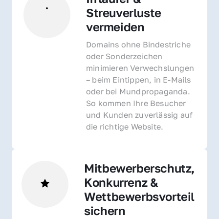
Streuverluste 
vermeiden
Domains ohne Bindestriche 
oder Sonderzeichen 
minimieren Verwechslungen 
– beim Eintippen, in E-Mails 
oder bei Mundpropaganda. 
So kommen Ihre Besucher 
und Kunden zuverlässig auf 
die richtige Website.
Mitbewerberschutz, 
Konkurrenz & 
Wettbewerbsvorteil 
sichern 