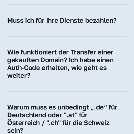
späteren Betrieb der Domain (z. B. beim 
Hosting-Anbieter) fallen geringe laufende 
Muss ich für Ihre Dienste bezahlen?
Gebühren an. Diese bewegen sich für .de 
Nein, bei uns zahlen Sie nur den Kaufpreis 
Domains bei ca. 5€ / Jahr
der Domain – ohne zusätzliche Vermittlungs- 
oder Servicegebühren.
Wie funktioniert der Transfer einer 
gekauften Domain? Ich habe einen 
Auth-Code erhalten, wie geht es 
weiter?
Mit dem Auth-Code beauftragen Sie Ihren 
Provider, die Domain zu übernehmen. Gerne 
begleiten wir Sie bei diesem einfachen und 
Warum muss es unbedingt „.de“ für 
schnellen Prozess.
Deutschland oder ".at" für 
Österreich / ".ch" für die Schweiz 
sein?