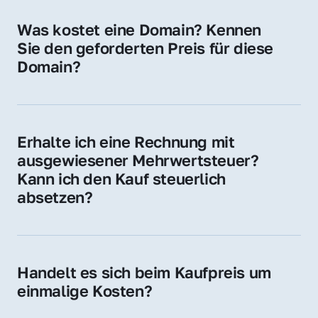
für Ihre Website, Weiterleitung, E-Mail-
Was kostet eine Domain? Kennen 
Adressen oder als digitale Investition.
Sie den geforderten Preis für diese 
Domain?
Der Preis variiert je nach Domain. Für diese 
Domain liegt ein konkreter Kaufpreis vor – 
kontaktieren Sie uns gerne für ein 
Erhalte ich eine Rechnung mit 
unverbindliches Angebot.
ausgewiesener Mehrwertsteuer? 
Kann ich den Kauf steuerlich 
absetzen?
Ja, Sie erhalten eine Rechnung mit MwSt. 
Für Unternehmen ist der Kauf in der Regel 
steuerlich absetzbar.
Handelt es sich beim Kaufpreis um 
einmalige Kosten?
Ja. Der Kaufpreis ist einmalig. Nur beim 