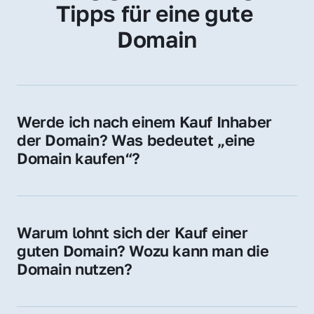
Tipps für eine gute 
Domain
Werde ich nach einem Kauf Inhaber 
der Domain? Was bedeutet „eine 
Domain kaufen“?
Ja, Sie werden der offizielle Domain-Inhaber. 
Sie erhalten alle Rechte zur Nutzung, 
Verwaltung oder Weiterveräußerung der 
Warum lohnt sich der Kauf einer 
Domain.
guten Domain? Wozu kann man die 
Domain nutzen?
Eine starke Domain steigert Sichtbarkeit, 
Vertrauen und Markenwert. Nutzen Sie sie 